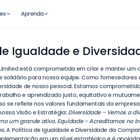
es
Aprenda
 de Igualdade e Diversida
 Limited está comprometida em criar e manter um 
 e solidário para nossa equipe. Como fornecedores
versidade de nosso pessoal. Estamos comprometid
abalho e aprendizado justo, equitativo e mutuamen
sso se reflete nos valores fundamentais da empres
ossa Visão e Estratégia:
Diversidade - Vemos a di
mo um grande ativo. Equidade - Acreditamos no t
s.
A Política de Igualdade e Diversidade da Compa
plementação em um nível estratégico e é apoiada 