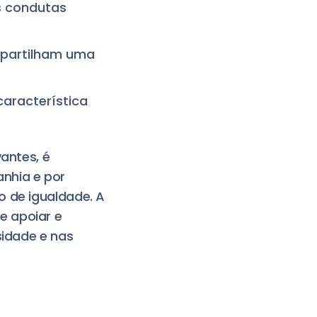
as condutas
mpartilham uma
aracterística
vantes, é
nhia e por
o de igualdade. A
e apoiar e
sidade e nas