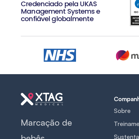
Credenciado pela UKAS
Management Systems e
confiável globalmente
Slide 1 of 2.
Companh
Sobre
Marcação de
Treiname
bebês
Sustenta