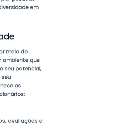
diversidade em
dade
por meio do
um ambiente que
o seu potencial,
 seu
nhece os
cionários:
s, avaliações e