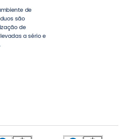
ambiente de
íduos são
mização de
levadas a sério e
.