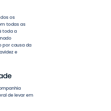
odos os
 em todas as
á toda a
minado
ão por causa da
avidez e
dade
 Companhia
eral de levar em