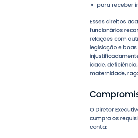
para receber 
Esses direitos ac
funcionários rec
relações com outr
legislação e boas
injustificadament
idade, deficiênci
maternidade, raça,
Compromiss
O Diretor Executi
cumpra os requisit
conta: