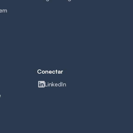
 em
Conectar
LinkedIn
e