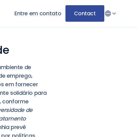
Entre em contato
Contact
de
ambiente de
 de emprego,
os em fornecer
te solidário para
a, conforme
versidade de
ratamento
nhia prevê
por políticas