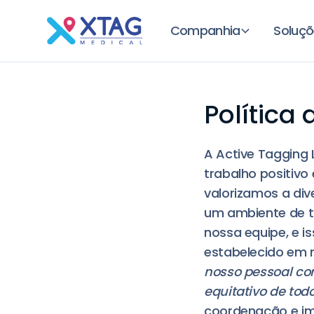
Companhia
Soluçõ
Política
A Active Tagging
trabalho positivo
valorizamos a di
um ambiente de tr
nossa equipe, e i
estabelecido em n
nosso pessoal co
equitativo de todo
coordenação e im