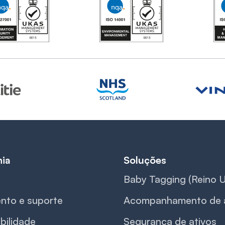
Soluções
ia
Baby Tagging (Reino U
nto e suporte
Acompanhamento de a
bilidade
Segurança de ativos