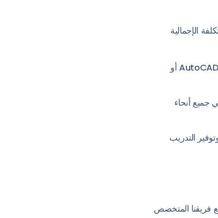
 التكلفة الإجمالية
ما عليك سوى إرسال مخططات طوابق المستشفى لـ Xtag Medical في شكل AutoCAD أو
 جميع أنحاء
توفير التدريب
مل مع فريقنا المتخصص