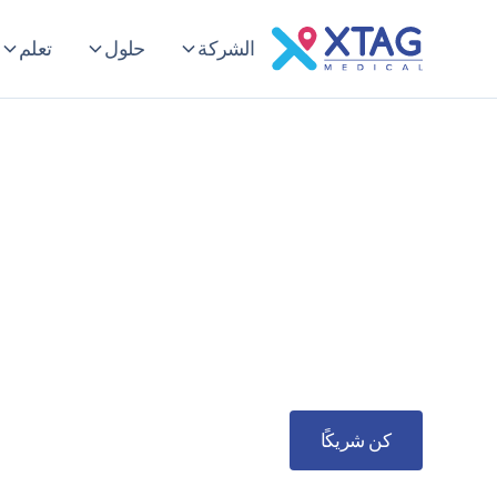
الشركة
حلول
تعلم
برنامج Xtag للشركاء الطبيين
يوفر برنامج الشركاء للمستشفيات في جميع أنحاء ا
الأسعار المعقولة التي تعمل على تمكين بيئة آم
خلال شبكة توزيع محلية.
كن شريكًا