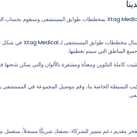
ينا
ما عليك سوى تزويد Xtag Medical بمخططات طوابق المستشفى وسنقوم بحساب
بيت كاملة التكوين ومعبأة ومشفرة بالألوان والتي يمكن شحنها في
ركيب البسيطة الخاصة بنا، وقم بتوصيل المجموعة في المستشفى و
فى
Xtag Medical، نفخر بتقديم دعم متميز للشركاء. بصفتك شريكًا مسجلاً، ستع