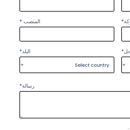
ركة*
المنصب *
حل*
البلد*
رسالة*