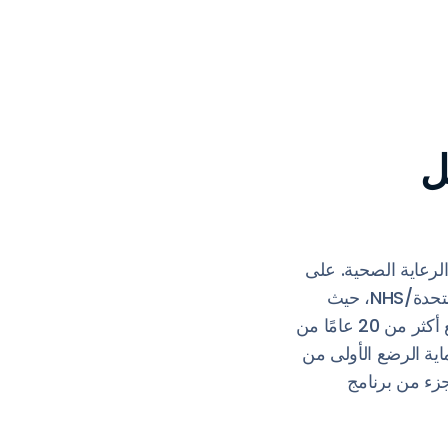
ل
نية عالمية رائدة في تصنيع وتوريد أنظمة RTLS لقطاع الرعاية الصحية. على
الصعيد الوطني، نحن معروفون بأننا المورد الرئيسي لأنظمة حماية الرضع في المملكة المتحدة/NHS، حيث
نحمي أكثر من 300,000 مولود جديد في أكثر من 65 من صناديق NHS Trust سنويًا. مع أكثر من 20 عامًا من
مم فريقنا حزمة نظام حماية الرضع الأولى من
كجزء من برنامج