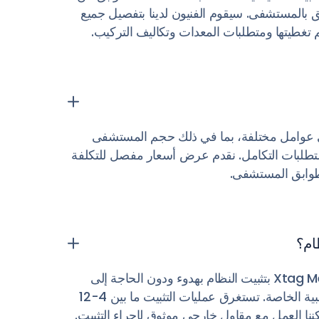
 بالمستشفى. سيقوم الفنيون لدينا بتفصيل جميع
 تغطيتها ومتطلبات المعدات وتكاليف التركيب.
ى عوامل مختلفة، بما في ذلك حجم المستشفى
 ومتطلبات التكامل. نقدم عرض أسعار مفصل للتكلفة
وابق المستشفى.
ام؟
سيقوم مهندسو Xtag Medical بتثبيت النظام بهدوء ودون الحاجة إلى
الوصول إلى الغرف الطبية الخاصة. تستغرق عمليات التثبيت ما بين 4-12
كننا العمل مع مقاول خارجي موثوق لإجراء التثبيت.