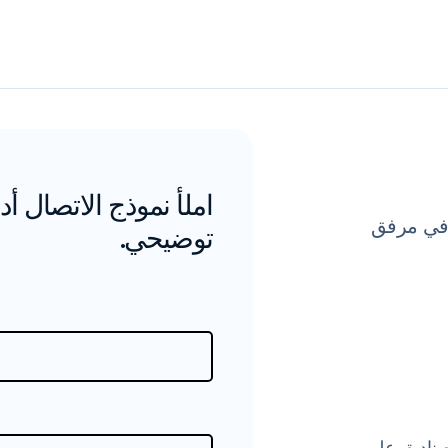
املأ نموذج الاتصال 
 عرضًا توضيحيًا لنظام حل Xtag Medical في مرفق
توضيحي.
NHS، نساعد الصناديق على