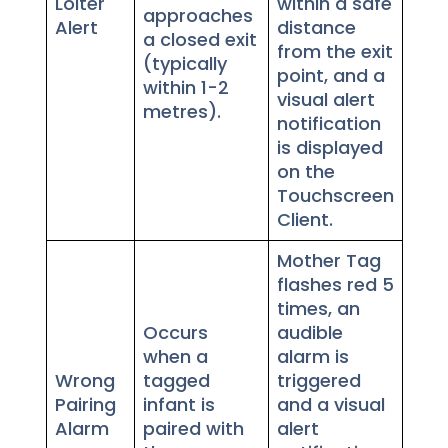
Loiter
within a safe
approaches
Alert
distance
a closed exit
from the exit
(typically
point, and a
within 1-2
visual alert
metres).
notification
is displayed
on the
Touchscreen
Client.
Mother Tag
flashes red 5
times, an
Occurs
audible
when a
alarm is
Wrong
tagged
triggered
Pairing
infant is
and a visual
Alarm
paired with
alert