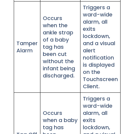
Triggers a
ward-wide
Occurs
alarm, all
when the
exits
ankle strap
lockdown,
of a baby
Tamper
and a visual
tag has
Alarm
alert
been cut
notification
without the
is displayed
infant being
on the
discharged.
Touchscreen
Client.
Triggers a
ward-wide
Occurs
alarm, all
when a baby
exits
tag has
lockdown,