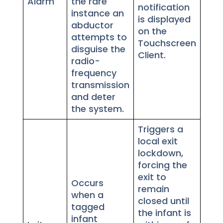
Alarm
the rare
notification
instance an
is displayed
abductor
on the
attempts to
Touchscreen
disguise the
Client.
radio-
frequency
transmission
and deter
the system.
Triggers a
local exit
lockdown,
forcing the
exit to
Occurs
remain
when a
closed until
tagged
the infant is
infant