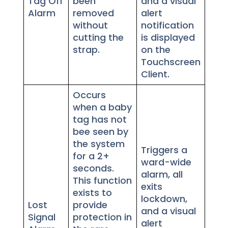
Tag Off
been
and a visual
Alarm
removed
alert
without
notification
cutting the
is displayed
strap.
on the
Touchscreen
Client.
Occurs
when a baby
tag has not
bee seen by
the system
Triggers a
for a 2+
ward-wide
seconds.
alarm, all
This function
exits
exists to
lockdown,
Lost
provide
and a visual
Signal
protection in
alert