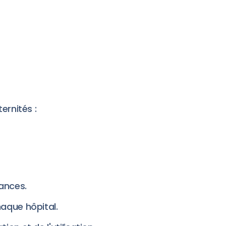
ernités :
sances.
haque hôpital.