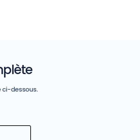
mplète
e ci-dessous.