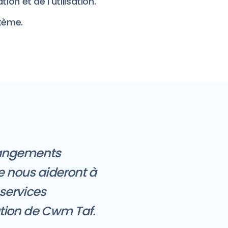
ion et de l'utilisation.
stème.
changements
e nous aideront à
 services
ation de Cwm Taf.