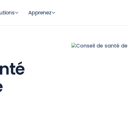
utions
Apprenez
anté
é